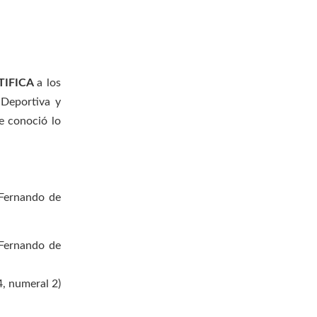
TIFICA
a los
 Deportiva y
e conoció lo
 Fernando de
 Fernando de
4, numeral 2)