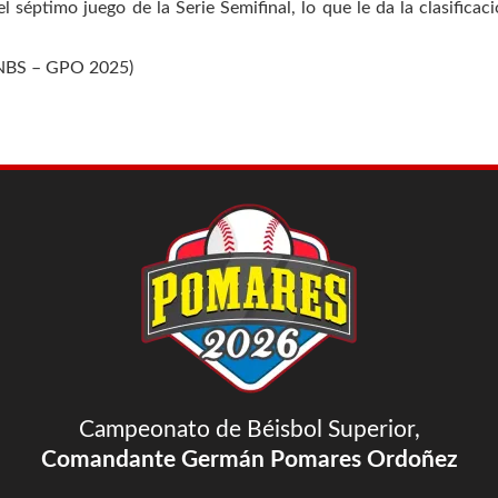
l séptimo juego de la Serie Semifinal, lo que le da la clasificaci
BS – GPO 2025)
Campeonato de Béisbol Superior,
Comandante Germán Pomares Ordoñez