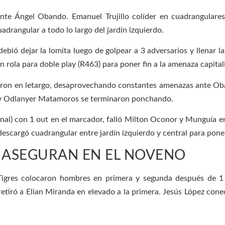
nte Ángel Obando. Emanuel Trujillo colíder en cuadrangulares
rangular a todo lo largo del jardín izquierdo.
ó dejar la lomita luego de golpear a 3 adversarios y llenar las 
n rola para doble play (R463) para poner fin a la amenaza capital
aron en letargo, desaprovechando constantes amenazas ante Oban
 y Odlanyer Matamoros se terminaron ponchando.
nal) con 1 out en el marcador, falló Milton Oconor y Munguía en
scargó cuadrangular entre jardín izquierdo y central para poner
 ASEGURAN EN EL NOVENO
 Tigres colocaron hombres en primera y segunda después de 1 o
retiró a Elian Miranda en elevado a la primera. Jesús López con