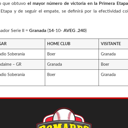
ado que obtuvo
el mayor número de victoria en la Primera Etap
tapa y de seguir el empate, se definirá por la efectividad col
dor Serie II =
Granada
(
14
-10-
AVEG .240
)
GAR
HOME CLUB
VISITANTE
adio Soberanía
Boer
Granada
daime – GR
Granada
Boer
adio Soberanía
Boer
Granada