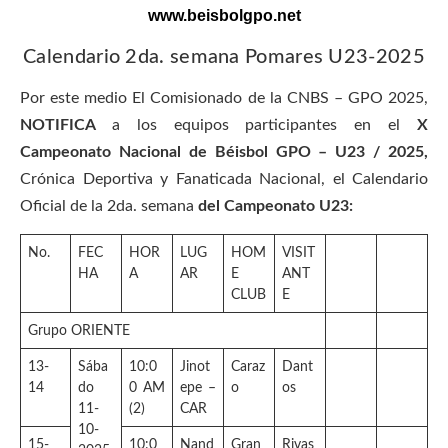
www.beisbolgpo.net
Calendario 2da. semana Pomares U23-2025
Por este medio El Comisionado de la CNBS – GPO 2025,
NOTIFICA
a los equipos participantes en el
X
Campeonato Nacional de Béisbol GPO – U23 / 2025,
Crónica Deportiva y Fanaticada Nacional, el Calendario
Oficial de la 2da. semana
del Campeonato U23:
No.
FEC
HOR
LUG
HOM
VISIT
HA
A
AR
E
ANT
CLUB
E
Grupo ORIENTE
13-
Sába
10:0
Jinot
Caraz
Dant
14
do
0 AM
epe –
o
os
11-
(2)
CAR
10-
15-
10:0
Nand
Gran
Rivas