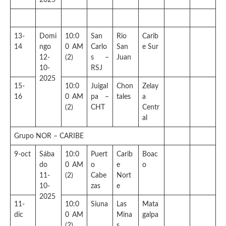
13-
Domi
10:0
San
Rio
Carib
14
ngo
0 AM
Carlo
San
e Sur
12-
(2)
s –
Juan
10-
RSJ
2025
15-
10:0
Juigal
Chon
Zelay
16
0 AM
pa –
tales
a
(2)
CHT
Centr
al
Grupo NOR – CARIBE
9-oct
Sába
10:0
Puert
Carib
Boac
do
0 AM
o
e
o
11-
(2)
Cabe
Nort
10-
zas
e
2025
11-
10:0
Siuna
Las
Mata
dic
0 AM
Mina
galpa
(2)
s