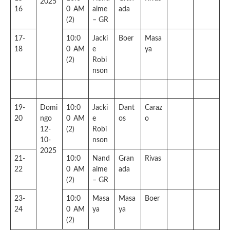
2025
16
0 AM
aime
ada
(2)
– GR
17-
10:0
Jacki
Boer
Masa
18
0 AM
e
ya
(2)
Robi
nson
19-
Domi
10:0
Jacki
Dant
Caraz
20
ngo
0 AM
e
os
o
12-
(2)
Robi
10-
nson
2025
21-
10:0
Nand
Gran
Rivas
22
0 AM
aime
ada
(2)
– GR
23-
10:0
Masa
Masa
Boer
24
0 AM
ya
ya
(2)