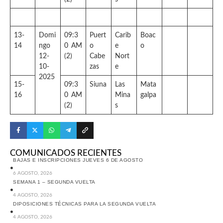
13-
Domi
09:3
Puert
Carib
Boac
14
ngo
0 AM
o
e
o
12-
(2)
Cabe
Nort
10-
zas
e
2025
15-
09:3
Siuna
Las
Mata
16
0 AM
Mina
galpa
(2)
s
COMUNICADOS RECIENTES
BAJAS E INSCRIPCIONES JUEVES 6 DE AGOSTO
6 AGOSTO, 2026
SEMANA 1 – SEGUNDA VUELTA
4 AGOSTO, 2026
DIPOSICIONES TÉCNICAS PARA LA SEGUNDA VUELTA
4 AGOSTO, 2026