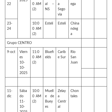
2025
22
0 AM
al –
a
ega
(2)
NS
Sego
via
23-
10:0
Estelí
Estelí
China
24
0 AM
ndeg
(2)
a
Grupo CENTRO
9-oct
Viern
11:0
Bluefi
Carib
Rio
es
0 AM
elds
e Sur
San
10-
(2)
Juan
10-
2025
11-
Sába
10:0
Muell
Zelay
Chon
dic
do
0 AM
e de
a
tales
11-
(2)
Buey
Centr
10-
es
al
2025