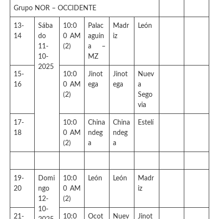
Grupo NOR – OCCIDENTE
13-
Sába
10:0
Palac
Madr
León
14
do
0 AM
aguin
iz
11-
(2)
a –
10-
MZ
2025
15-
10:0
Jinot
Jinot
Nuev
16
0 AM
ega
ega
a
(2)
Sego
via
17-
10:0
China
China
Estelí
18
0 AM
ndeg
ndeg
(2)
a
a
19-
Domi
10:0
León
León
Madr
20
ngo
0 AM
iz
12-
(2)
10-
21-
10:0
Ocot
Nuev
Jinot