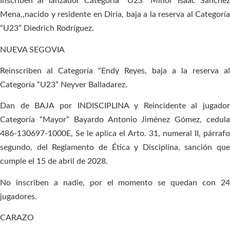
Inscriben al lanzador Categoría “U23” Minor Isaac Sánchez
Mena,,nacido y residente en Diría, baja a la reserva al Categoría
“U23” Diedrich Rodríguez.
NUEVA SEGOVIA
Reinscriben al Categoría “Endy Reyes, baja a la reserva al
Categoría “U23” Neyver Balladarez.
Dan de BAJA por INDISCIPLINA y Reincidente al jugador
Categoría “Mayor” Bayardo Antonio Jiménez Gómez, cedula
486-130697-1000E, Se le aplica el Arto. 31, numeral II, párrafo
segundo, del Reglamento de Ética y Disciplina, sanción que
cumple el 15 de abril de 2028.
No inscriben a nadie, por el momento se quedan con 24
jugadores.
CARAZO