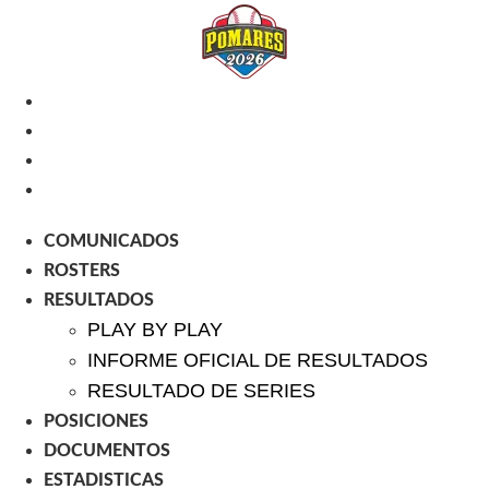
Ir
al
contenido
COMUNICADOS
ROSTERS
RESULTADOS
PLAY BY PLAY
INFORME OFICIAL DE RESULTADOS
RESULTADO DE SERIES
POSICIONES
DOCUMENTOS
ESTADISTICAS