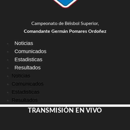
Campeonato de Béisbol Superior,
Comandante Germán Pomares Ordoñez
Noticias
Comunicados
Estadisticas
Resultados
Noticias
Comunicados
Estadisticas
Resultados
TRANSMISIÓN EN VIVO