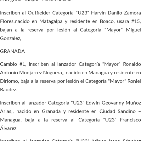
Inscriben al Outfielder Categoría “U23” Harvin Danilo Zamora
Flores,nacido en Matagalpa y residente en Boaco, usara #15,
bajan a la reserva por lesión al Categoría “Mayor” Miguel
Gonzalez,
GRANADA
Cambio #1, Inscriben al lanzador Categoría “Mayor” Ronaldo
Antonio Monjarrez Noguera,, nacido en Managua y residente en
Diriomo, baja a la reserva por lesión el Categoría “Mayor” Roniel
Raudez.
Inscriben al lanzador Categoría “U23” Edwin Geovanny Muñoz
Arias,, nacido en Granada y residente en Ciudad Sandino –
Managua, baja a la reserva al Categoría “U23” Francisco
Álvarez.