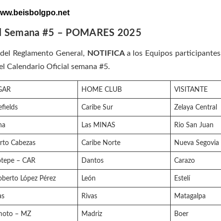
ww.beisbolgpo.net
ial Semana #5 – POMARES 2025
, del Reglamento General,
NOTIFICA
a los Equipos participantes
l Calendario Oficial semana #5.
GAR
HOME CLUB
VISITANTE
efields
Caribe Sur
Zelaya Central
na
Las MINAS
Rio San Juan
rto Cabezas
Caribe Norte
Nueva Segovia
otepe – CAR
Dantos
Carazo
oberto López Pérez
León
Estelí
as
Rivas
Matagalpa
moto – MZ
Madriz
Boer