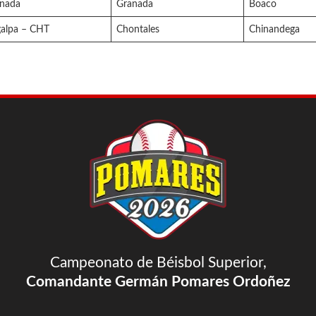
nada
Granada
Boaco
galpa – CHT
Chontales
Chinandega
Campeonato de Béisbol Superior,
Comandante Germán Pomares Ordoñez