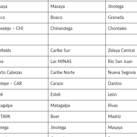
saya
Masaya
Jinotega
aco
Boaco
Granada
Realejo – CHI
Chinandega
Chontales
efields
Caribe Sur
Zelaya Central
na
Las MINAS
Rio San Juan
rto Cabezas
Caribe Norte
Nueva Segovia
otepe – CAR
Carazo
Dantos
lí
Estelí
León
agalpa
Matagalpa
Rivas
ITAPA
Boer
Madriz
otega
Jinotega
Masaya