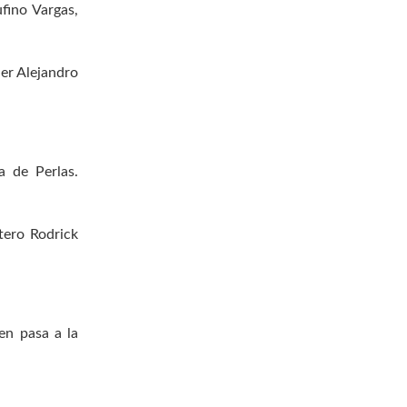
ufino Vargas,
ner Alejandro
a de Perlas.
tero Rodrick
en pasa a la