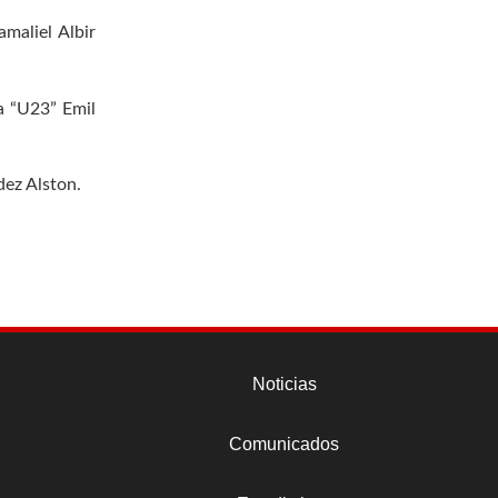
maliel Albir
ía “U23” Emil
dez Alston.
Noticias
Comunicados