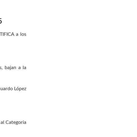
5
TIFICA a los
, bajan a la
duardo López
 al Categoría