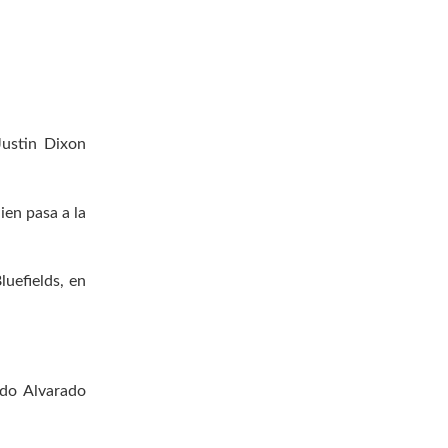
Justin Dixon
en pasa a la
uefields, en
edo Alvarado